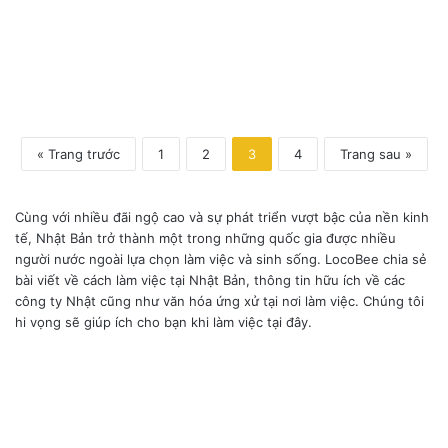
t
ở
ạ
l
i
ạ
N
i
h
N
ậ
h
t
ậ
B
« Trang trước
1
2
3
4
Trang sau »
t
ả
B
n
ả
Cùng với nhiều đãi ngộ cao và sự phát triển vượt bậc của nền kinh
n
tế, Nhật Bản trở thành một trong những quốc gia được nhiều
người nước ngoài lựa chọn làm việc và sinh sống. LocoBee chia sẻ
bài viết về cách làm việc tại Nhật Bản, thông tin hữu ích về các
công ty Nhật cũng như văn hóa ứng xử tại nơi làm việc. Chúng tôi
hi vọng sẽ giúp ích cho bạn khi làm việc tại đây.