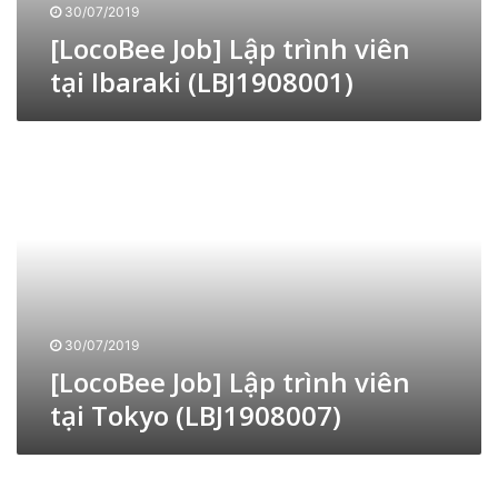
o
30/07/2019
b
[LocoBee Job] Lập trình viên
]
tại Ibaraki (LBJ1908001)
L
ậ
p
[
t
L
r
o
ì
c
n
o
h
B
v
e
i
e
ê
J
n
o
30/07/2019
t
b
[LocoBee Job] Lập trình viên
ạ
]
i
tại Tokyo (LBJ1908007)
L
I
ậ
b
p
[
a
t
L