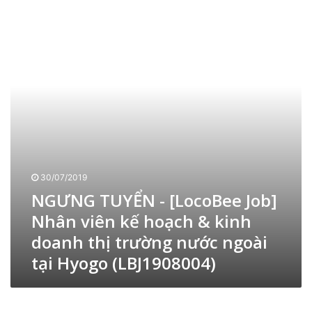
9
K
Ư
0
a
N
8
n
G
0
a
T
0
g
U
7
a
Y
)
w
Ể
a
N
(
-
L
[
B
L
J
o
30/07/2019
1
c
9
NGƯNG TUYỂN - [LocoBee Job]
o
0
B
Nhân viên kế hoạch & kinh
8
e
doanh thị trường nước ngoài
0
e
0
tại Hyogo (LBJ1908004)
J
9
o
)
b
[
]
L