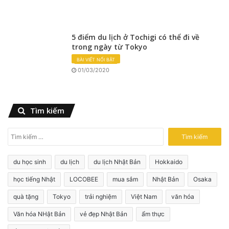
5 điểm du lịch ở Tochigi có thể đi về
trong ngày từ Tokyo
BÀI VIẾT NỔI BẬT
01/03/2020
Tìm kiếm
T
ì
m
du học sinh
du lịch
du lịch Nhật Bản
Hokkaido
k
i
học tiếng Nhật
LOCOBEE
mua sắm
Nhật Bản
Osaka
ế
quà tặng
Tokyo
trải nghiệm
Việt Nam
văn hóa
m
c
Văn hóa NHật Bản
vẻ đẹp Nhật Bản
ẩm thực
h