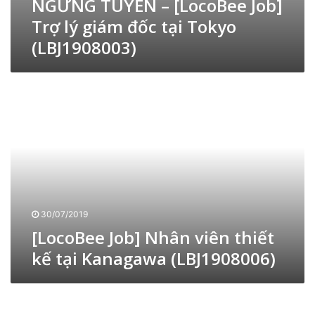
NGƯNG TUYỂN – [LocoBee Job]
0
e
3
Trợ lý giám đốc tại Tokyo
e
)
(LBJ1908003)
J
o
b
[
]
L
T
o
r
c
ợ
o
l
B
ý
e
g
e
i
J
á
o
30/07/2019
m
b
[LocoBee Job] Nhân viên thiết
đ
]
ố
kế tại Kanagawa (LBJ1908006)
N
c
h
t
â
N
ạ
n
G
i