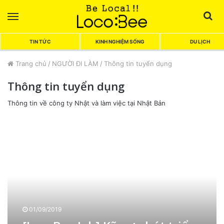
Menu
Sea
TIN TỨC
KINH NGHIỆM SỐNG
DU LỊCH
Trang chủ
/
NGƯỜI ĐI LÀM
/
Thông tin tuyển dụng
Thông tin tuyển dụng
Thông tin về công ty Nhật và làm việc tại Nhật Bản
[
L
o
c
o
B
e
e
01/09/2019
J
o