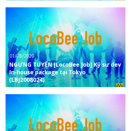
01/08/2020
NGƯNG TUYỂN [LocoBee Job] Kỹ sư dev
In-house package tại Tokyo
(LBJ2008024)