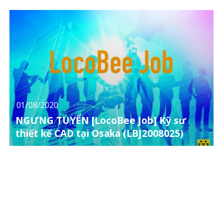
01/08/2020
NGƯNG TUYỂN [LocoBee Job] Kỹ sư
thiết kế CAD tại Osaka (LBJ2008025)