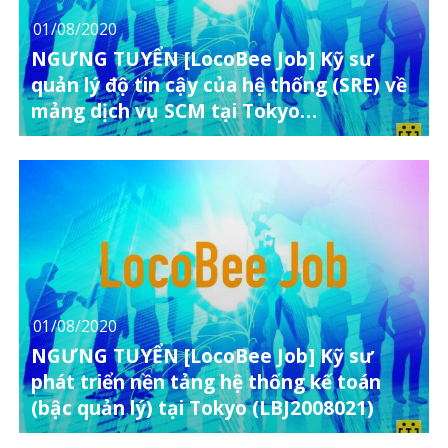
01/08/2020
NGƯNG TUYỂN [LocoBee Job] Kỹ sư
quản lý độ tin cậy của hệ thống (SRE) về
mảng dịch vụ SCM tại Tokyo
(LBJ2008018)
01/08/2020
NGƯNG TUYỂN [LocoBee Job] Kỹ sư
phát triển nền tảng hệ thống kế toán
(bậc quản lý) tại Tokyo (LBJ2008021)