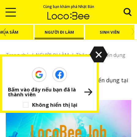
Cùng bạn khám phá Nhật Bản
MUA SẮM
NGƯỜI ĐI LÀM
SINH VIÊN
Trang chủ
/
NGƯỜI ĐI LÀM
/
Thông tin tuyển dụng
Thông tin tuyển dụng
Giới thiệu việc làm và thông tin tuyển dụng tại
Nhật Bản
Bấm vào đây nếu bạn đã là
thành viên
Không hiển thị lại