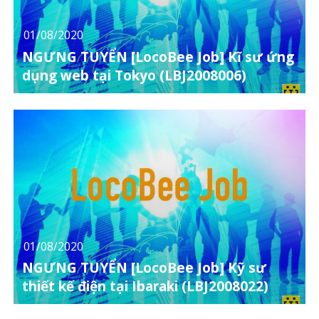
01/08/2020
NGƯNG TUYỂN [LocoBee Job] Kĩ sư ứng
dụng web tại Tokyo (LBJ2008006)
01/08/2020
NGƯNG TUYỂN [LocoBee Job] Kỹ sư
thiết kế điện tại Ibaraki (LBJ2008022)