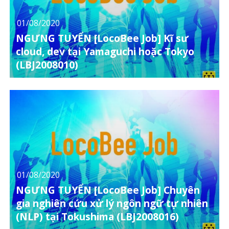
01/08/2020
NGƯNG TUYỂN [LocoBee Job] Kĩ sư
cloud, dev tại Yamaguchi hoặc Tokyo
(LBJ2008010)
01/08/2020
NGƯNG TUYỂN [LocoBee Job] Chuyên
gia nghiên cứu xử lý ngôn ngữ tự nhiên
(NLP) tại Tokushima (LBJ2008016)