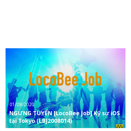
01/08/2020
NGƯNG TUYỂN [LocoBee Job] Kỹ sư iOS
tại Tokyo (LBJ2008014)