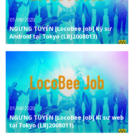
01/08/2020
NGƯNG TUYỂN [LocoBee Job] Kỹ sư
Android tại Tokyo (LBJ2008013)
01/08/2020
NGƯNG TUYỂN [LocoBee Job] Kĩ sư web
tại Tokyo (LBJ2008011)