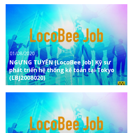
01/08/2020
NGƯNG TUYỂN [LocoBee Job] Kỹ sư
phát triển hệ thống kế toán tại Tokyo
(LBJ2008020)