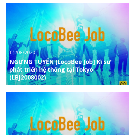
01/08/2020
NGƯNG TUYỂN [LocoBee Job] Kĩ sư
phát triển hệ thống tại Tokyo
(LBJ2008002)