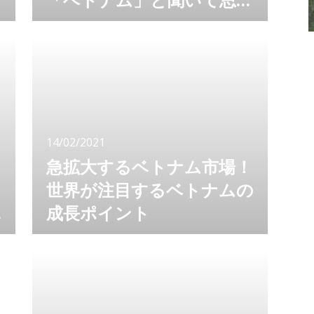
浮かぶ11のこと
目覚ましい発展を遂げているベトナム。アジア
で最も活気溢れる国と言っても過言ではありま
せん。次々と建設される新しいビル、フランス
統治時代のコロニアル調の建築物、ローカルな
雰囲気溢れる地元民の生活を感じられる街並
み…ベトナムには発展する都市ならではのエネ
ルギーが溢れています。 ベトナムの魅力は
様々です。文化や食事、街並みや人々など、
14/02/2021
様々な点で私たちを魅了してやみません。 魅
力あるベ
急拡大するベトナム市場！
世界が注目するベトナムの
成長ポイント
「ベトナム」という単語を日常的に耳にするよ
うになった、と思いませんか？ インバウンド
然り、アウトバウンド然り、世界中が注目する
市場、それがベトナムです。 ベトナムに向け
てマーケティングを行うなら、まずはベトナム
について知りましょう。 ベトナム人向けメデ