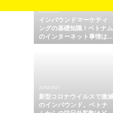
02/03/2021
インバウンドマーケティ
ングの基礎知識！ベトナ
のインターネット事情は
どうなっている？
ベトナム向けのマーケティングを行う上で、知
っておきたい基礎知識。 ベトナム人向けマー
ケティング・広告・集客を考えるならば、ベト
ナムという国のインターネット事情がどうなっ
ているのか知っておくのは必須です。 ベトナ
ムは若者が多く、新しい技術を積極的に取り入
れるため、インターネットの普及も目を見張る
ものがあります。 ベトナムのインターネット
22/02/2021
事情はどうなっているの
新型コロナウイルスで激
のインバウンド。ベトナ
ムからの訪日外客数はど