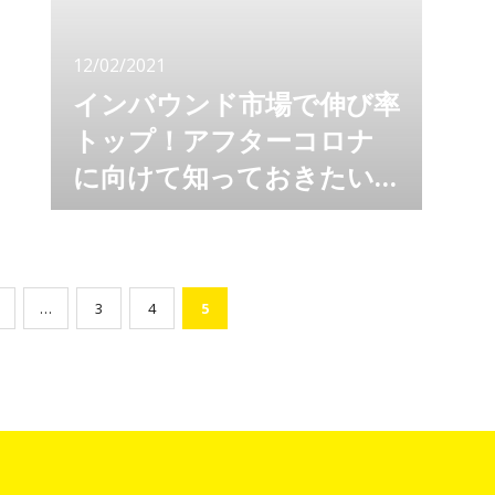
ィアを運営するLocoBeeでは、アフターコロ
ナに向けて今最も注目されている国、ベトナム
12/02/2021
についてお伝えして
インバウンド市場で伸び率
トップ！アフターコロナ
に向けて知っておきたい
ベトナムのこと
インバウンド業界で注目の国、ベトナム。 ア
フターコロナに向けてインバウンド対策を考え
るなら、訪日外客伸び率トップのベトナムは外
せませんよね。 ベトナムの事、ベトナム人の
事、どのくらい知っていますか？？ ベトナム
…
3
4
5
人向けメディアを運営するLocoBeeでは、ア
フターコロナに向けて今最も注目されている
国、ベトナムについてお伝えしていきます。
訪日ベトナ