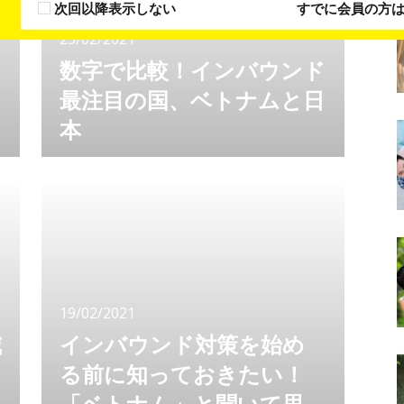
次回以降表示しない
すでに会員の方
25/02/2021
数字で比較！インバウンド
ム
最注目の国、ベトナムと日
本
コロナ禍の今、インバウンド対策に動き出して
いますか？コロナが終息してから動くのでは、
スタートダッシュは切れません。すでに動き出
しているところも多く、ここでいち早く動くこ
とがコロナ後に勝てるかどうかのポイントにな
るでしょう。 インバウンド業界で注目されて
いる国、ベトナム。 日本とベトナムを数字で
比べてみましょう。新たな可能性が見出せるか
19/02/2021
もしれません。 ベトナム人向け
減
インバウンド対策を始め
る前に知っておきたい！
う
「ベトナム」と聞いて思い