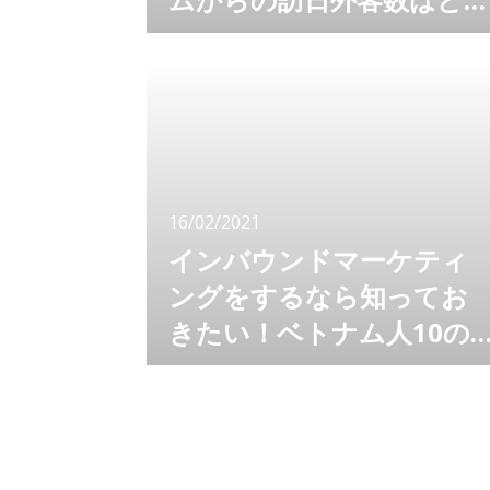
なっている？
アフターコロナに向けたビジネスを考えるに
は、まず現状がどうなっているのかを知らなく
てはなりません。 実際に、コロナ禍の現在、
どのくらいの外客が来日しているのでしょう
か？ 少ないと言われているインバウンドです
が、少ないながらもどんな外客が日本を訪れた
か、ご存知ですか？ ベトナム人向けメディア
を運営するLocoBeeでは、アフターコロナに
16/02/2021
向けて今最も注目されている国、ベトナムにつ
いて
インバウンドマーケティ
ングをするなら知ってお
きたい！ベトナム人10の
特徴
コロナ禍でひたすら耐えるだけの日々から、前
向きな対策がアフターコロナに向けて、企業お
よび自治体で進んでいます。 そこで注目され
ているのがベトナム。 訪日ベトナム人の誘
致、ベトナム向けビジネスの展開、ベトナムへ
の情報発信…ベトナム向けマーケティングやプ