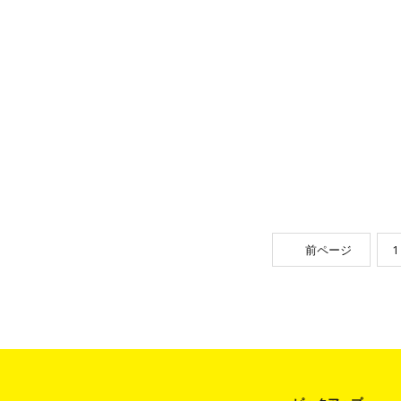
ロモーションを行うために、まずはベトナム人
の特徴を知りましょう。 今回は、ベトナムに
対するインバウンド・アウトバウン
前ページ
1