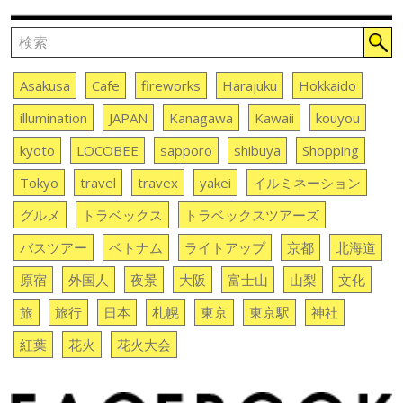
Asakusa
Cafe
fireworks
Harajuku
Hokkaido
illumination
JAPAN
Kanagawa
Kawaii
kouyou
kyoto
LOCOBEE
sapporo
shibuya
Shopping
Tokyo
travel
travex
yakei
イルミネーション
グルメ
トラベックス
トラベックスツアーズ
バスツアー
ベトナム
ライトアップ
京都
北海道
原宿
外国人
夜景
大阪
富士山
山梨
文化
旅
旅行
日本
札幌
東京
東京駅
神社
紅葉
花火
花火大会