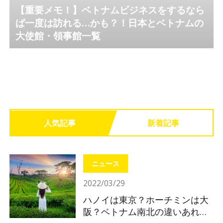
【重要メモ！】ベトナムビジネスをするなら
ば一度は訪れる…かも？！日本とベトナムの
大使館・領事館一覧
人気記事
新着記事
ニュース
2022/03/29
ハノイは東京？ホーチミンは大
阪？ベトナム南北の違いあれこ