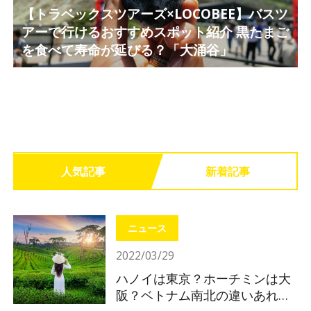
【トラベックスツアーズ×LOCOBEE】バスツ
アーで行けるおすすめスポット紹介 黒たまご
を食べて寿命が延びる？「大涌谷」
人気記事
新着記事
ニュース
2022/03/29
ハノイは東京？ホーチミンは大
阪？ベトナム南北の違いあれこ