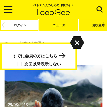
ベトナム人のための日本ガイド
ログイン
ニュース
お役立ち
ホーム
/
Article
/
大涌谷
大涌谷
すでに会員の方はこちら
次回以降表示しない
29/08/2018