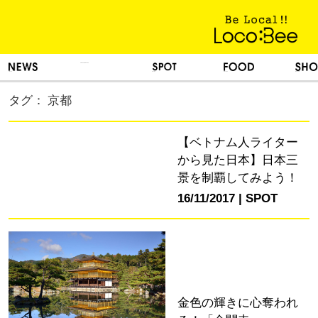
KINH NGHIỆM SỐNG
TIN TỨC
DU LỊCH
ẨM THỰC
MUA SẮM
タグ： 京都
【ベトナム人ライター
から見た日本】日本三
景を制覇してみよう！
16/11/2017
SPOT
金色の輝きに心奪われ