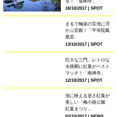
る！「金閣寺」
16/10/2017
SPOT
まるで極楽の宝池に浮
かぶ宮殿！「平等院鳳
凰堂」
13/10/2017
SPOT
巨大な三門、レトロな
水路閣に紅葉がベスト
マッチ！「南禅寺」
12/10/2017
SPOT
池に映える逆さ紅葉が
美しい「梅小路公園
紅葉まつり」
02/10/2017
NEWS