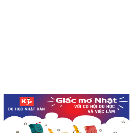
Bộ lắp ghép biến tên địa danh thành kiến trúc nổi tiếng