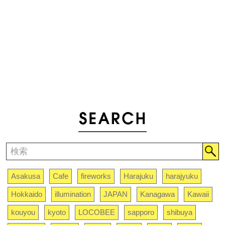
Asakusa
Cafe
fireworks
Harajuku
harajyuku
Hokkaido
illumination
JAPAN
Kanagawa
Kawaii
kouyou
kyoto
LOCOBEE
sapporo
shibuya