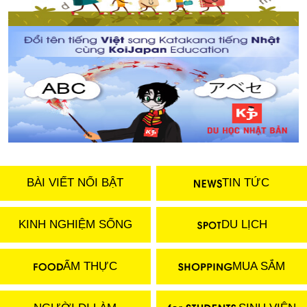
BÀI VIẾT NỔI BẬT
TIN TỨC
KINH NGHIỆM SỐNG
DU LỊCH
ẨM THỰC
MUA SẮM