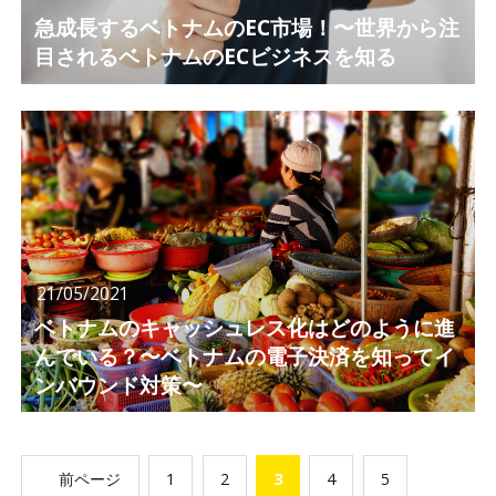
急成長するベトナムのEC市場！〜世界から注
目されるベトナムのECビジネスを知る
21/05/2021
ベトナムのキャッシュレス化はどのように進
んでいる？〜ベトナムの電子決済を知ってイ
ンバウンド対策〜
前ページ
1
2
3
4
5