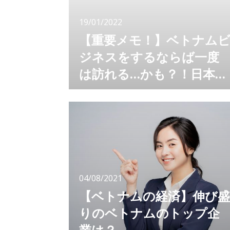
19/01/2022
【重要メモ！】ベトナム
ジネスをするならば一度
は訪れる…かも？！日本と
ベトナムの大使館・領事館
ベトナムでビジネスをするにも、日本でベトナ
ム向けのビジネスをするにも、大使館や領事館
一覧
へ訪れる機会はきっとあるはず。 それぞれの
役割や、何ができるのか、どんな手続きをする
のか、知っていますか？ いざ、という時に困
らないよう、日本とベトナムの大使館、領事館
をまとめました。 大使館とは？ 大使館は英語
でEmbassy 「大使館」とは「大使を長とする
04/08/2021
在外公館」
【ベトナムの経済】伸び盛
りのベトナムのトップ企
業は？