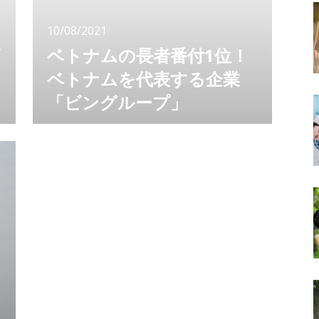
10/08/2021
ビ
ベトナムの長者番付1位！
ベトナムを代表する企業
「ビングループ」
経済成長が注目されているベトナムですが、ベ
トナム国内でトップを走る企業「ビングルー
プ」をご存知ですか？ ベトナム国内で目にし
ないことはない、ビングループの店舗。ビング
ループはベトナムの経済を支える大きな企業で
す。 ベトナムをターゲットにするならば、ベ
トナムを代表する企業を知っておきましょう。
今回は、ビングループについてお伝えします。
2021年度世界長者番付に