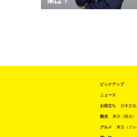
コロナ禍で経済が伸び悩む中、ベトナム経済は
プラスの成長を続けています。そんな伸び盛り
のベトナムの企業について、知っていますか？
どんな企業の人気があり、どんな企業が売り上
げを伸ばしているのか…。 ベトナムをターゲ
トにビジネスを考えるならば、ベトナムの経済
成長を支える企業を知っておきましょう。 最
近は、新型コロナウイルスのワクチン製造をベ
トナムのビングループが開始したとい
ピックアップ
ニュース
お役立ち
日本文化
観光
東京（観光）
グルメ
東京（グル