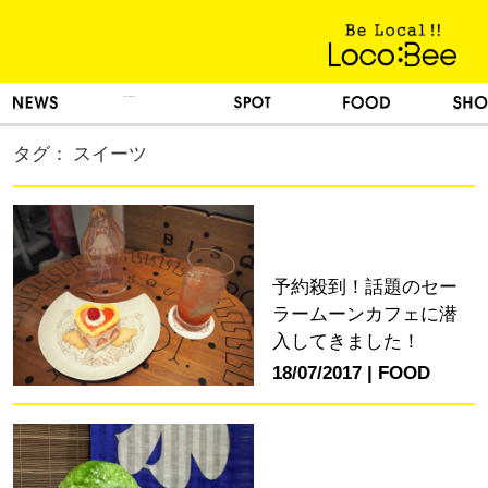
KINH NGHIỆM SỐNG
TIN TỨC
DU LỊCH
ẨM THỰC
MUA SẮM
タグ： スイーツ
予約殺到！話題のセー
ラームーンカフェに潜
入してきました！
18/07/2017
FOOD