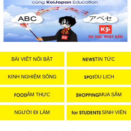
BÀI VIẾT NỔI BẬT
TIN TỨC
KINH NGHIỆM SỐNG
DU LỊCH
ẨM THỰC
MUA SẮM
NGƯỜI ĐI LÀM
SINH VIÊN