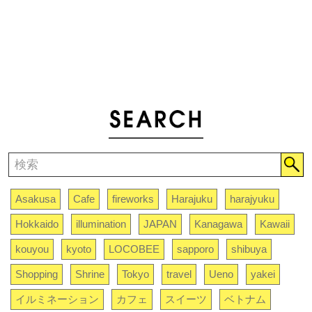
Asakusa
Cafe
fireworks
Harajuku
harajyuku
Hokkaido
illumination
JAPAN
Kanagawa
Kawaii
kouyou
kyoto
LOCOBEE
sapporo
shibuya
Shopping
Shrine
Tokyo
travel
Ueno
yakei
イルミネーション
カフェ
スイーツ
ベトナム