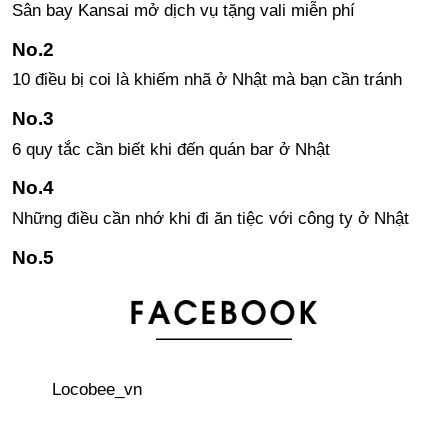
Sân bay Kansai mở dịch vụ tặng vali miễn phí
10 điều bị coi là khiếm nhã ở Nhật mà bạn cần tránh
6 quy tắc cần biết khi đến quán bar ở Nhật
Những điều cần nhớ khi đi ăn tiệc với công ty ở Nhật
Phản ứng của người nước ngoài về văn hóa Nhật Bản
NEWS！日本の紀伊國屋書店でベトナム書の取り扱いが
スタート！
Locobee_vn