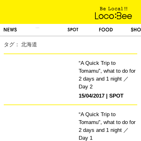
KINH NGHIỆM SỐNG
TIN TỨC
DU LỊCH
ẨM THỰC
MUA SẮM
タグ： 北海道
“A Quick Trip to
Tomamu”, what to do for
2 days and 1 night ／
Day 2
15/04/2017
SPOT
“A Quick Trip to
Tomamu”, what to do for
2 days and 1 night ／
Day 1