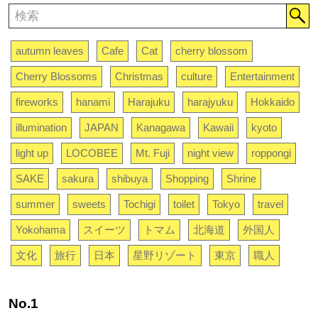
autumn leaves
Cafe
Cat
cherry blossom
Cherry Blossoms
Christmas
culture
Entertainment
fireworks
hanami
Harajuku
harajyuku
Hokkaido
illumination
JAPAN
Kanagawa
Kawaii
kyoto
light up
LOCOBEE
Mt. Fuji
night view
roppongi
SAKE
sakura
shibuya
Shopping
Shrine
summer
sweets
Tochigi
toilet
Tokyo
travel
Yokohama
スイーツ
トマム
北海道
外国人
文化
旅行
日本
星野リゾート
東京
職人