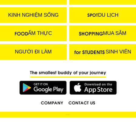
KINH NGHIỆM SỐNG
DU LỊCH
ẨM THỰC
MUA SẮM
NGƯỜI ĐI LÀM
SINH VIÊN
(C) 2018 LOCOBEE